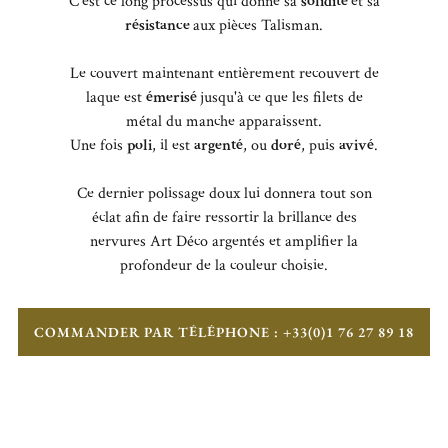
C'est ce long processus qui donne sa
solidité
et sa
résistance
aux pièces Talisman.
Le couvert maintenant entièrement recouvert de
laque est
émerisé
jusqu'à ce que les filets de
métal du manche apparaissent.
Une fois
poli
, il est
argenté
, ou
doré
, puis
avivé
.
Ce dernier polissage doux lui donnera tout son
éclat afin de faire ressortir la brillance des
nervures Art Déco argentés et amplifier la
profondeur de la couleur choisie.
COMMANDER PAR TÉLÉPHONE : +33(0)1 76 27 89 18