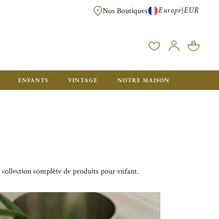
Europe
EUR
|
Nos Boutiques
LIVRAISON OFFERTE DÈS 350€ D'ACHAT, AVEC EMB
ENFANTS
VINTAGE
NOTRE MAISON
 collection complète de produits pour enfant.