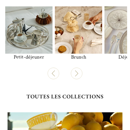
Petit-déjeuner
Brunch
Déje
TOUTES LES COLLECTIONS