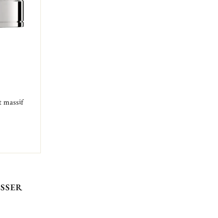
t massif
ESSER