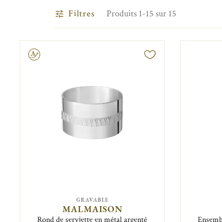
Filtres
Produits 1-15 sur 15
vable
GRAVABLE
MALMAISON
Rond de serviette en métal argenté
Ensembl