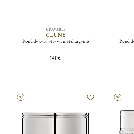
GRAVABLE
CLUNY
Rond de serviette en métal argenté
Rond de
140€
vable
Gravable