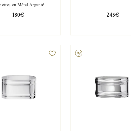
mettes en Métal Argenté
180€
245€
Gravable