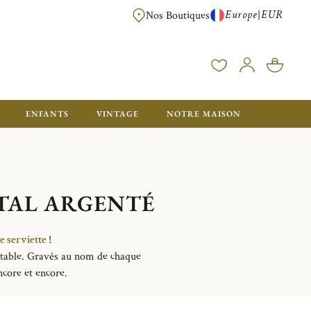
Europe
EUR
|
Nos Boutiques
LIVRAISON OFFERTE DÈS 350€ D'ACHAT, AVEC EMB
ENFANTS
VINTAGE
NOTRE MAISON
ÉTAL ARGENTÉ
e serviette
!
la table. Gravés au nom de chaque
encore et encore.