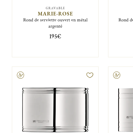
GRAVABLE
MARIE-ROSE
Rond de serviette ouvert en métal
Rond de
argenté
195€
vable
Gravable