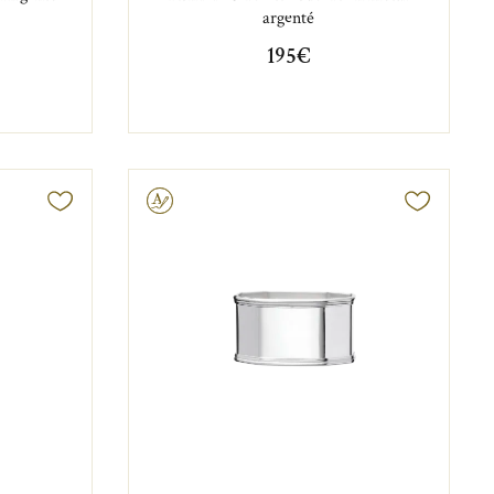
argenté
195€
Gravable