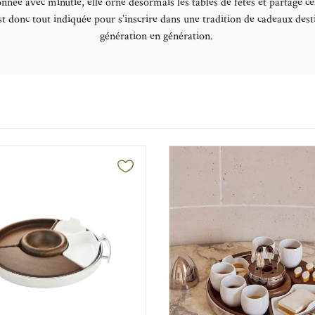
onnée avec minutie, elle orne désormais les tables de fêtes et partage c
t donc tout indiquée pour s’inscrire dans une tradition de cadeaux dest
génération en génération.