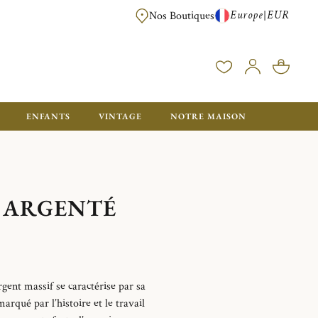
Europe
EUR
|
Nos Boutiques
LIVRAISON OFFERTE DÈS 350€ D'ACHAT, AVEC EMB
ENFANTS
VINTAGE
NOTRE MAISON
L ARGENTÉ
ent massif se caractérise par sa
arqué par l’histoire et le travail