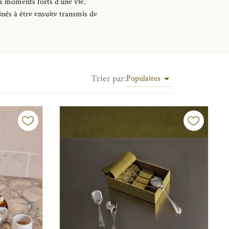
es moments forts d’une vie.
inés à être ensuite transmis de
Trier par
:
Populaires