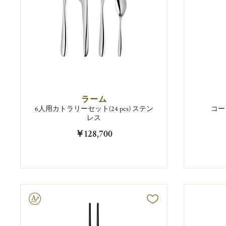
ラーム
6人用カトラリーセット(24 pcs) ステン
コー
レス
￥128,700
字彫り可能