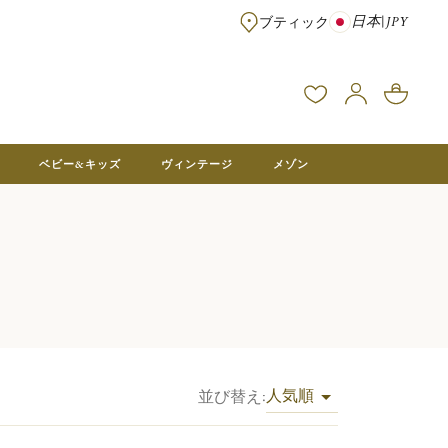
日本
|
JPY
ブティック
※¥100,000以上のご注文は送料無料 ※フランス本社在庫より直送。メ
ベビー&キッズ
ヴィンテージ
メゾン
人気順
並び替え
: