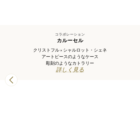
お子様へのギフト
パーソナライズ
お子様向け
カトラリー・箸
コラボレーション
フォトフレーム
カルーセル
シャンパンクーラー
クリストフル × シャルロット・シェネ
バーウェア
アートピースのようなケース
トレイ
彫刻のようなカトラリー
ナプキンリング
詳しく見る
テーブルアクセサリー
ボックス
パーソナライズ一覧
カトラリー
プロダクト
シルバー カトラリーセット
1人用カトラリーセット
アイコニック セット
フォーク