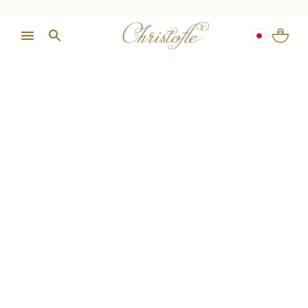
クリストフルの夏
ギフト
想いを贈る
ウェディング ギフト
出産祝い
ロマンティック
入学・卒業祝い
贈るよろこび
全てのギフト
クリストフルのギフト
女性向けギフト
男性向けギフト
小さな宝物
カトラリーセット
ワインを愛する方
カクテルを愛する方
コーヒーを愛する方
ティーラバー
デザイナーズコレクション