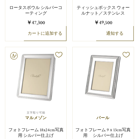
ロータスボウル シルバーコ
ティッシュボックス ウォー
ーティング
ルナット／ステンレス
￥47,300
￥49,500
カートに追加する
通知する
り可能
文字彫り可能
マルメゾン
パール
フォトフレーム 18x24cm写真
フォトフレーム 9ｘ13cm写真
用 シルバー仕上げ
用 シルバー仕上げ