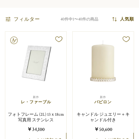
フィルター
人気順
40件中1〜40件の商品
り可能
新作
新作
レ・ファーブル
バビロン
フォトフレーム (2L) 13ｘ18cm
キャンドル ジュエリー＋キ
写真用 ステンレス
ャンドル付き
￥34,100
￥50,600