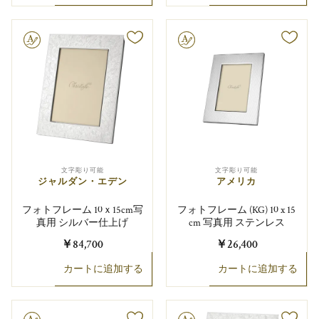
り可能
文字彫り可能
文字彫り可能
文字彫り可能
ジャルダン・エデン
アメリカ
フォトフレーム 10ｘ15cm写
フォトフレーム (KG) 10 x 15
真用 シルバー仕上げ
cm 写真用 ステンレス
￥84,700
￥26,400
カートに追加する
カートに追加する