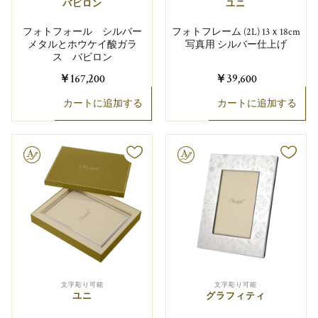
バビロン
ユニ
フォトフォール シルバー
フォトフレーム (2L) 13ｘ18cm
メタルとホウケイ酸ガラ
写真用 シルバー仕上げ
ス バビロン
￥167,200
￥39,600
カートに追加する
カートに追加する
り可能
文字彫り可能
文字彫り可能
文字彫り可能
ユニ
グラフィティ