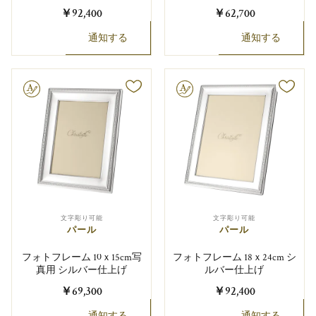
￥92,400
￥62,700
通知する
通知する
り可能
文字彫り可能
文字彫り可能
文字彫り可能
パール
パール
フォトフレーム 10ｘ15cm写
フォトフレーム 18ｘ24cm シ
真用 シルバー仕上げ
ルバー仕上げ
￥69,300
￥92,400
通知する
通知する