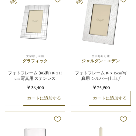
り可能
文字彫り可能
文字彫り可能
文字彫り可能
グラフィック
ジャルダン・エデン
フォトフレーム (KG判) 10 x 15
フォトフレーム 10ｘ15cm写
cm 写真用 ステンレス
真用 シルバー仕上げ
￥26,400
￥75,900
カートに追加する
カートに追加する