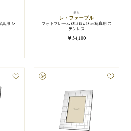
新作
レ・ファーブル
m写真用 シ
フォトフレーム (2L) 13ｘ18cm写真用 ス
テンレス
￥34,100
文字彫り可能