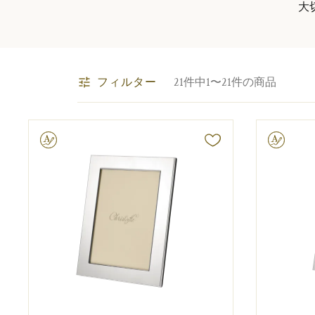
大
フィルター
21件中1〜21件の商品
字彫り可能
文字彫り可能