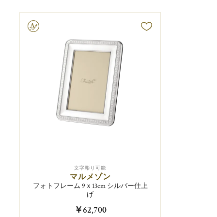
字彫り可能
文字彫り可能
マルメゾン
フォトフレーム 9ｘ13cm シルバー仕上
げ
￥62,700