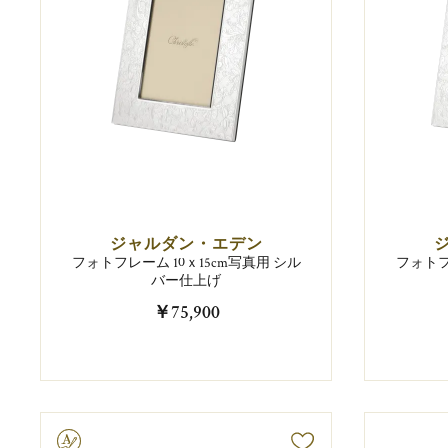
ジャルダン・エデン
フォトフレーム 10ｘ15cm写真用 シル
フォトフ
バー仕上げ
￥75,900
字彫り可能