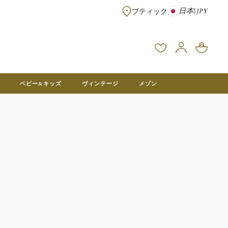
日本
|
JPY
ブティック
※¥100,000以上のご注文は送料無料 ※フランス本社在庫より直送。メ
ベビー&キッズ
ヴィンテージ
メゾン