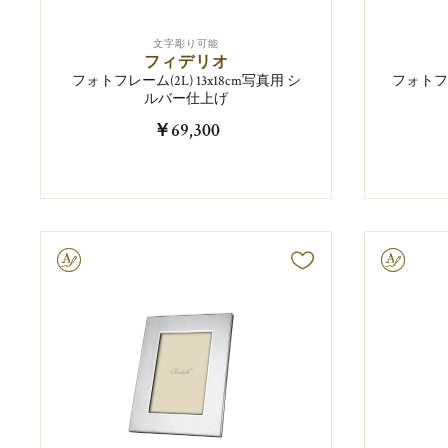
文字彫り可能
フィデリオ
フォトフレーム(2L) 13x18cm写真用 シ
フォトフレ
ルバー仕上げ
￥69,300
字彫り可能
文字彫り可能