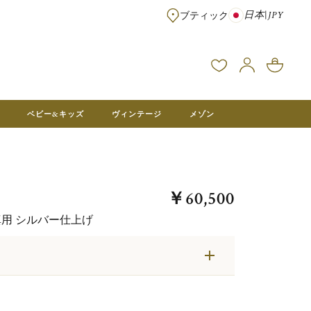
日本
|
JPY
ブティック
※¥100,000以上のご注文は送料無料 ※フランス本社在庫より直送。メ
ベビー&キッズ
ヴィンテージ
メゾン
￥60,500
m写真用 シルバー仕上げ