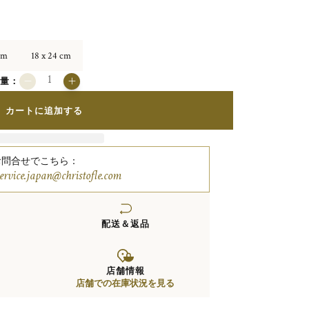
cm
18 x 24 cm
数量：
カートに追加する
お問合せでこちら：
service.japan@christofle.com
配送＆返品
店舗情報
店舗での在庫状況を見る