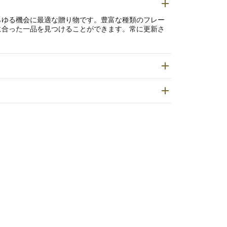
らゆる機会に最適な贈り物です。豊富な種類のフレー
に合った一品を見つけることができます。常に更新さ
ら現代的なデザインまで幅広く取り揃えています。
閉できる回転ラッチが備わっています。クリストフル
スが施されていません。木製部分には触れず、クリス
手入れを忘れずに行ってください。