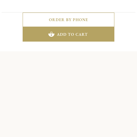
Complice
ORDER BY PHONE
Duo
ADD TO CART
Complice
Duo
Complice
Duo
Complice
Duo
Complice