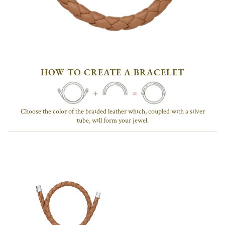
Duo
HOW TO CREATE A BRACELET
Complice
Choose the color of the braided leather which, coupled with a silver
Duo
tube, will form your jewel.
Complice
Duo
Complice