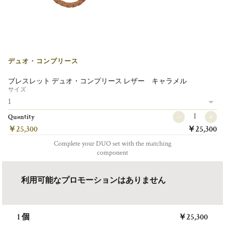
Duo
Complice
Duo
デュオ・コンプリース
Complice
ブレスレット デュオ・コンプリース レザー キャラメル
サイズ
1
Duo
Quantity
￥25,300
￥25,300
Complice
Complete your DUO set with the matching
component
Duo
利用可能なプロモーションはありません
Complice
Duo
1
個
￥25,300