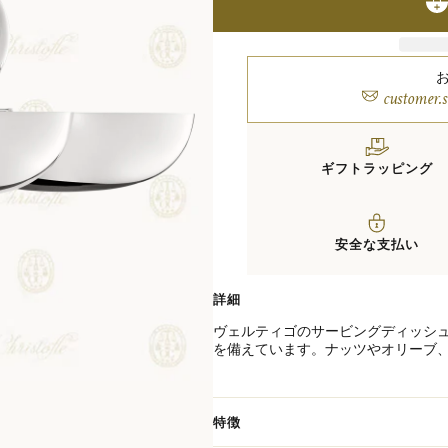
customer.
ギフトラッピング
安全な支払い
詳細
ヴェルティゴのサービングディッシュ
を備えています。ナッツやオリーブ
添えます。
アンドレ・プットマンがデザインし
は、微妙に非対称で太いリングが遊
います。
特徴