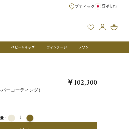
日本
|
JPY
ブティック
※¥100,000以上のご注文は送料無料 ※フランス本社在庫より直送。メ
ベビー&キッズ
ヴィンテージ
メゾン
￥102,300
ルバーコーティング）
数量：