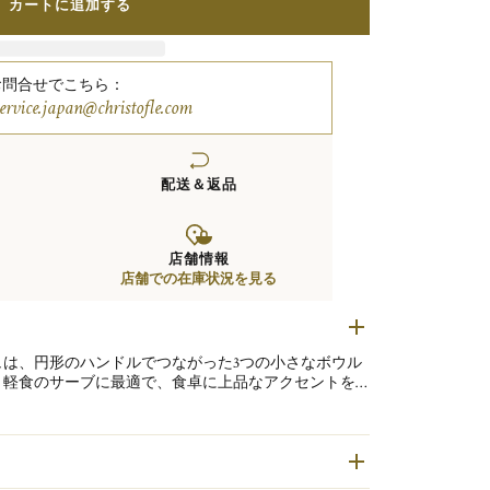
カートに追加する
お問合せでこちら：
service.japan@christofle.com
配送＆返品
店舗情報
店舗での在庫状況を見る
は、円形のハンドルでつながった3つの小さなボウル
、軽食のサーブに最適で、食卓に上品なアクセントを
たヴェルティゴコレクションのすべてのアイテムに
び心ある角度で配置された大胆なモチーフが施されて