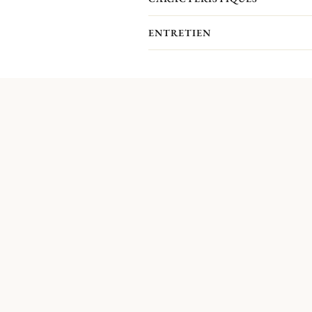
avec des lignes droites et un design m
ENTRETIEN