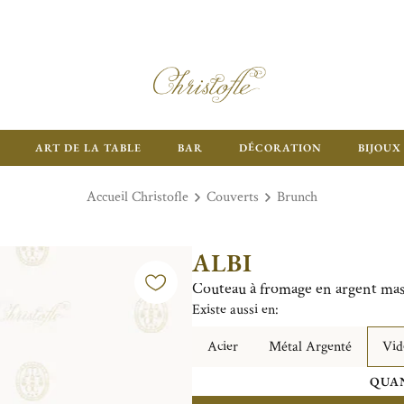
ART DE LA TABLE
BAR
DÉCORATION
BIJOUX
Accueil Christofle
Couverts
Brunch
ALBI
Couteau à fromage en argent mas
Existe aussi en:
Acier
Métal Argenté
Vid
QUAN