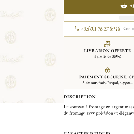
A
+33(0)1 76 27 89 18
Comman
LIVRAISON OFFERTE
à partir de 350€
PAIEMENT SÉCURISÉ, CB
3-4x sans frais, Paypal, crypto...
DESCRIPTION
Le couteau à fromage en argent massif
de fromage avec précision et élégance.
mieux apprécier chaque fromage lors 
Créée en 1968, la collection Albi s’ins
CARACTÉRISTIQUES