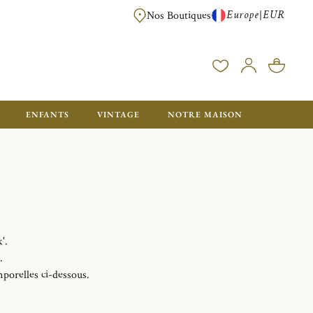
Europe
EUR
|
Nos Boutiques
LIVRAISON OFFERTE DÈS 350€ D'ACHAT, AVEC EMB
ENFANTS
VINTAGE
NOTRE MAISON
'.
.
porelles ci-dessous.