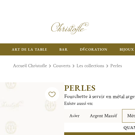
ART DE LA TABLE
BAR
DÉCORATION
BIJOUX
Accueil Christofle
Couverts
Les collections
Perles
PERLES
Fourchette à servir en métal arg
Existe aussi en:
Acier
Argent Massif
Mét
QUAN