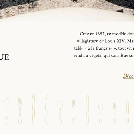
Crée en 1897, ce modèle do
villégiature de Louis XIV. Mar
table « à la française », tout en
UE
rend au végétal qui constitue s
Décou