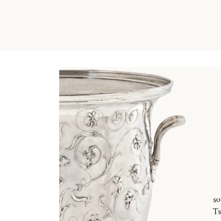
so
Ts