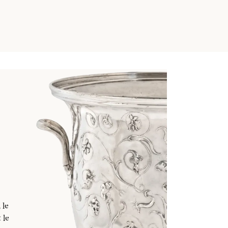
 le
 le