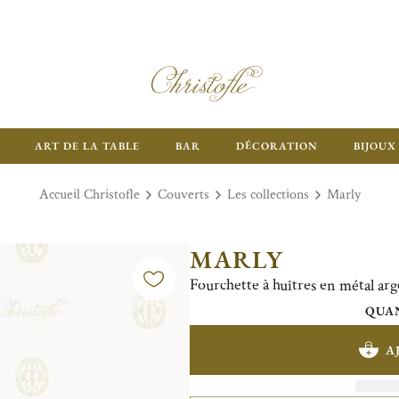
ART DE LA TABLE
BAR
DÉCORATION
BIJOUX
Accueil Christofle
Couverts
Les collections
Marly
MARLY
Fourchette à huîtres en métal ar
QUAN
A