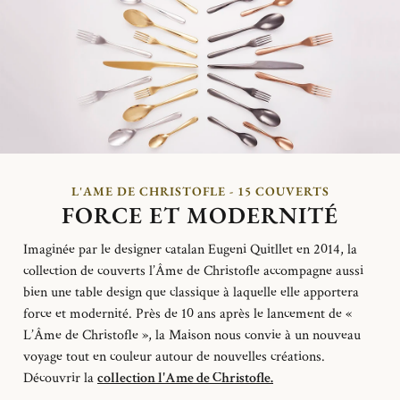
L'AME DE CHRISTOFLE - 15 COUVERTS
FORCE ET MODERNITÉ
Imaginée
par le designer
c
atalan
Eugeni
Quitllet
en 2014
, l
a
collection de couverts l’Âme de Christofle
accompagne
a
u
ssi
bien u
ne table design que classique à laquelle elle apportera
force et modernité.
Près de 10 ans après le lancement de «
L’Âme de Christofle », la Maison nous convie à un nouveau
voyage tout en couleur autour de nouvelles créations.
Découvrir la
collection l'Ame de Christofle.