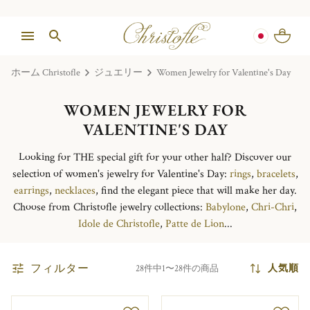
ホーム Christofle
ジュエリー
Women Jewelry for Valentine's Day
WOMEN JEWELRY FOR
VALENTINE'S DAY
Looking for THE special gift for your other half? Discover our
selection of women's jewelry for Valentine's Day:
rings
,
bracelets
,
earrings
,
necklaces
, find the elegant piece that will make her day.
Choose from Christofle jewelry collections:
Babylone
,
Chri-Chri
,
Idole de Christofle
,
Patte de Lion
...
フィルター
人気順
28件中1〜28件の商品