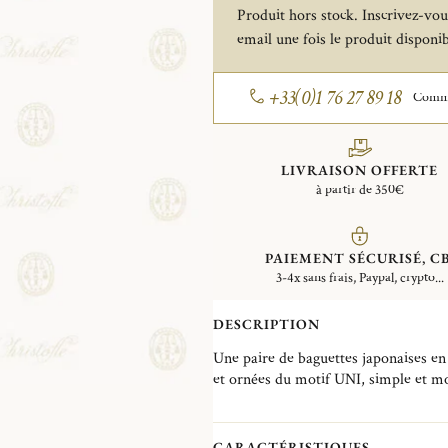
Produit hors stock. Inscrivez-vous
email une fois le produit disponib
+33(0)1 76 27 89 18
Comman
LIVRAISON OFFERTE
à partir de 350€
PAIEMENT SÉCURISÉ, CB
3-4x sans frais, Paypal, crypto...
DESCRIPTION
Une paire de baguettes japonaises en 
et ornées du motif UNI, simple et mo
s'inspire de la nature, et plus partic
CARACTÉRISTIQUES