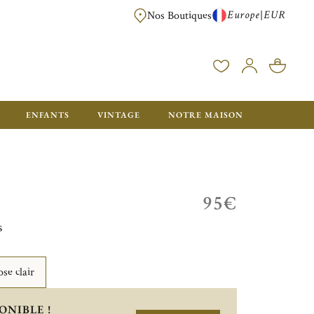
Europe
EUR
|
Nos Boutiques
LIVRAISON OFFERTE DÈS 350€ D'ACHAT, AVEC EMB
ENFANTS
VINTAGE
NOTRE MAISON
95€
s
se clair
ONIBLE !