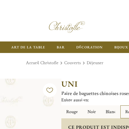
ART DE LA TABLE
BAR
DÉCORATION
BIJOUX
Accueil Christofle
Couverts
Déjeuner
UNI
Paire de baguettes chinoises rose
Existe aussi en:
Rouge
Noir
Blanc
Ro
CE PRODUIT EST INDISP