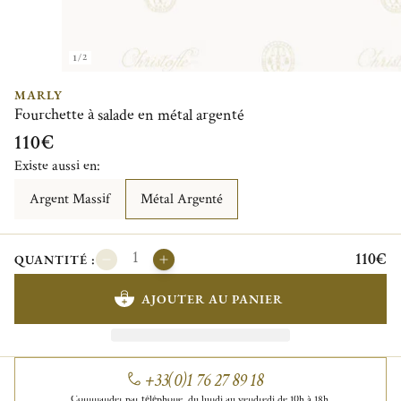
1/2
MARLY
Fourchette à salade en métal argenté
110€
Existe aussi en:
Argent Massif
Métal Argenté
110€
QUANTITÉ :
AJOUTER AU PANIER
+33(0)1 76 27 89 18
Commander par téléphone, du lundi au vendredi de 10h à 18h.