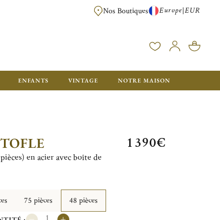
Europe
EUR
|
Nos Boutiques
LIVRAISON OFFERTE DÈS 350€ D'ACHAT, AVEC EMB
ENFANTS
VINTAGE
NOTRE MAISON
1 390€
STOFLE
ièces) en acier avec boîte de
ces
75 pièces
48 pièces
TITÉ :