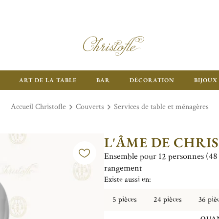
ART DE LA TABLE
BAR
DÉCORATION
BIJOUX
Accueil Christofle
Couverts
Services de table et ménagères
L'ÂME DE CHRI
Ensemble pour 12 personnes (48 p
rangement
Existe aussi en:
5 pièces
24 pièces
36 piè
QUAN