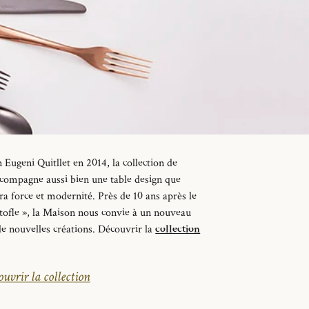
an
Eugeni
Quitllet
en 2014
, l
a collection de
ccompagne
a
u
ssi bien u
ne table design que
era force et modernité.
Près de 10 ans après le
ofle », la Maison nous convie à un nouveau
e nouvelles créations. Découvrir la
collection
uvrir la collection