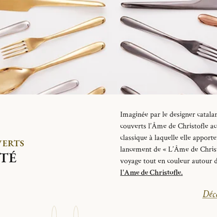
Imaginée
par le designer
c
atal
couverts l’Âme de Christofle
a
classique à laquelle elle apport
VERTS
lancement de « L’Âme de Christ
TÉ
voyage tout en couleur autour d
l'Ame de Christofle.
Déco