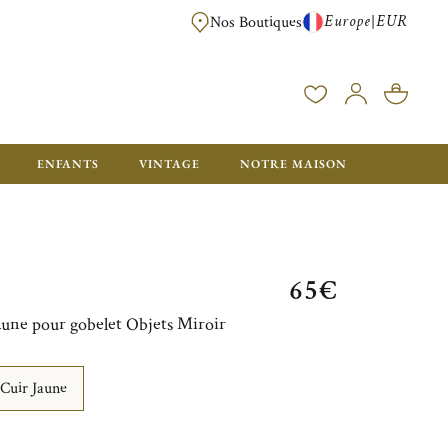
Europe
EUR
|
Nos Boutiques
LIVRAISON OFFERTE DÈS 350€ D'ACHAT, AVEC EMB
ENFANTS
VINTAGE
NOTRE MAISON
65€
aune pour gobelet Objets Miroir
Cuir Jaune