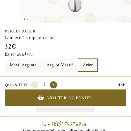
1/2
PERLES ACIER
Cuillère à soupe en acier
32€
Existe aussi en:
Métal Argenté
Argent Massif
Acier
32€
QUANTITÉ :
AJOUTER AU PANIER
+33(0)1 76 27 89 18
Commander par téléphone, du lundi au vendredi de 10h à 18h.