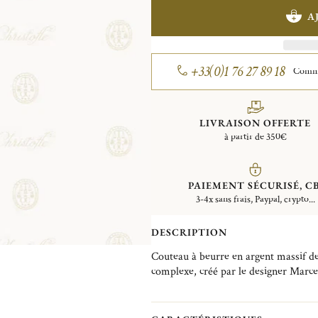
A
+33(0)1 76 27 89 18
Comman
LIVRAISON OFFERTE
à partir de 350€
PAIEMENT SÉCURISÉ, CB
3-4x sans frais, Paypal, crypto...
DESCRIPTION
Couteau à beurre en argent massif de 
complexe, créé par le designer Marce
vignes, de plantes et de fleurs, et tir