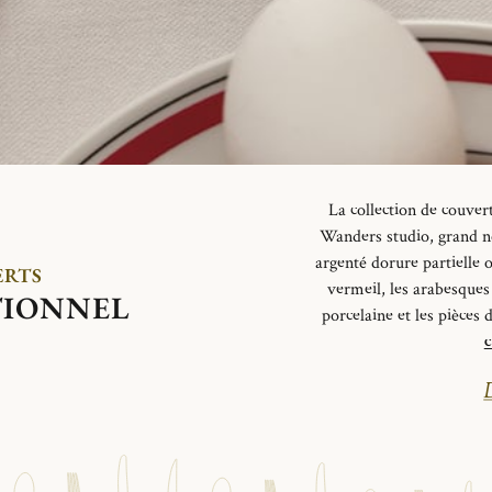
La collection de couver
Wanders studio
, grand 
argenté dorure partielle o
ERTS
vermeil, les arabesques
TIONNEL
porcelaine et les pièces 
c
D