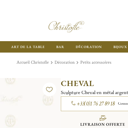
ART DE LA TABLE
BAR
DÉCORATION
BIJOUX
Accueil Christofle
Décoration
Petits accessoires
CHEVAL
Sculpture Cheval en métal argen
+33(0)1 76 27 89 18
Comman
LIVRAISON OFFERTE