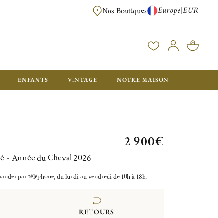
Europe
EUR
|
Nos Boutiques
LIVRAISON OFFERTE DÈS 350€ D'ACHAT, AVEC EMB
ENFANTS
VINTAGE
NOTRE MAISON
2 900€
té - Année du Cheval 2026
der par téléphone, du lundi au vendredi de 10h à 18h.
RETOURS