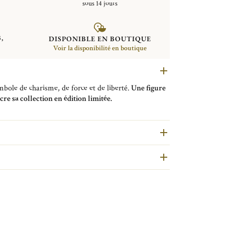
sous 14 jours
,
DISPONIBLE EN BOUTIQUE
Voir la disponibilité en boutique
mbole de charisme, de force et de liberté.
Une figure
re sa collection en édition limitée.
sculpture de cheval
s'impose comme la
pièce
ous les passionnés d'équitation. Que ce soit sur un
iothèque, elle apporte une touche de noblesse et de