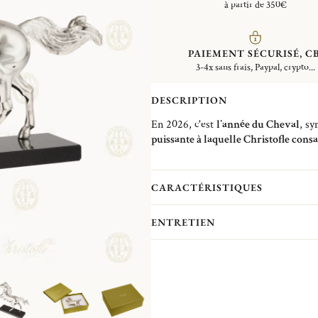
à partir de 350€
PAIEMENT SÉCURISÉ, CB
3-4x sans frais, Paypal, crypto...
DESCRIPTION
En 2026, c'est
l'année du Cheval
, sy
puissante à laquelle Christofle consac
Elegante et pleine de caractère, cette
maîtresse de décoration
idéale pour t
bureau, une étagère ou dans une bibl
CARACTÉRISTIQUES
raffinement à tout intérieur.
ENTRETIEN