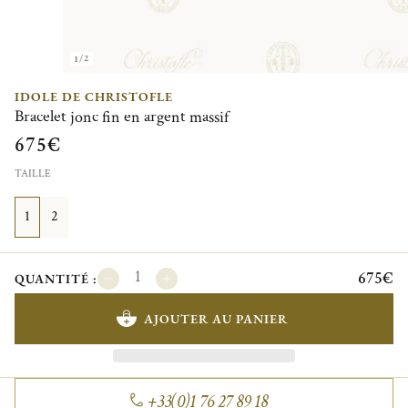
1/2
IDOLE DE CHRISTOFLE
Bracelet jonc fin en argent massif
675€
TAILLE
1
2
675€
QUANTITÉ :
AJOUTER AU PANIER
+33(0)1 76 27 89 18