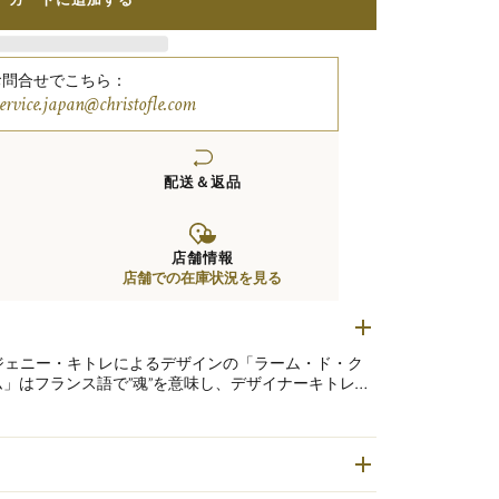
お問合せでこちら：
service.japan@christofle.com
配送＆返品
店舗情報
店舗での在庫状況を見る
ージェニー・キトレによるデザインの「ラーム・ド・ク
」はフランス語で”魂”を意味し、デザイナーキトレが
ーのラインの美しさや持ち心地の良さに込められていま
ラーム・ド・クリストフル」にこの度、新カラー3種
ノウハウはそのままに、様々なスタイルやシーンにお