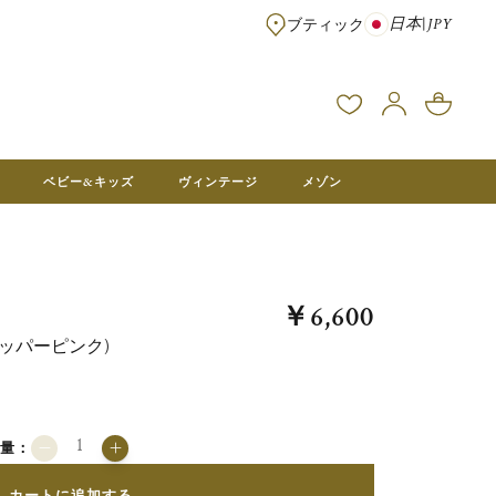
日本
|
JPY
ブティック
※¥100,000以上のご注文は送料無料 ※フランス本社在庫より直送。メ
ベビー&キッズ
ヴィンテージ
メゾン
￥6,600
ッパーピンク)
数量：
カートに追加する