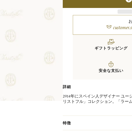
customer.
ギフトラッピング
安全な支払い
詳細
2014年にスペイン人デザイナー ユ
リストフル」コレクション。「ラーム
思う"クリストフルの魂"がカトラリ
す。エレガントなフォルムが特徴の「
類が加わりました。クリストフルの
使いいただけるカトラリーです。
特徴