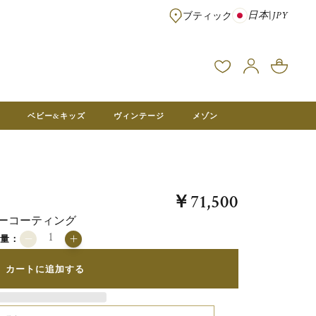
日本
|
JPY
ブティック
※¥100,000以上のご注文は送料無料 ※フランス本社在庫より直送。メ
ベビー&キッズ
ヴィンテージ
メゾン
￥71,500
ルバーコーティング
数量：
カートに追加する