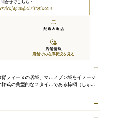
お問合せでこちら：
service.japan@christofle.com
配送＆返品
店舗情報
店舗での在庫状況を見る
除背フィーヌの居城、マルメゾン城をイメージ
ア様式の典型的なスタイルである棕櫚（しゅ
ンメトリックに縁取られています。幅広いアイ
品あるシーンにおすすめです。