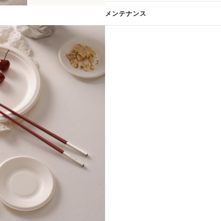
ブラックとシルバーのコントラスト
メンテナンス
ートに調和。
日常使いはもちろん、ホームパーテ
です。
また、お箸は「幸せの橋渡しをする
新生活のお祝い、大切な方へのギフ
クリストフルのサヴォアフェールが
■ セット内容
・中華箸 ×1膳（ブラック／レジン
・箸置き ×1（ヴェルティゴ コレク