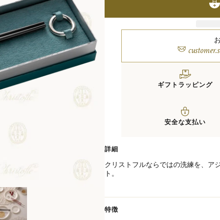
customer.
ギフトラッピング
安全な支払い
詳細
クリストフルならではの洗練を、アジ
ト。
深みのあるブラックカラーの中華箸
しらい、モダンで格調高い佇まいに
セットには、ヴェルティゴ コレクシ
わずかに非対称なリングモチーフが
特徴
的なアクセントを添えます。