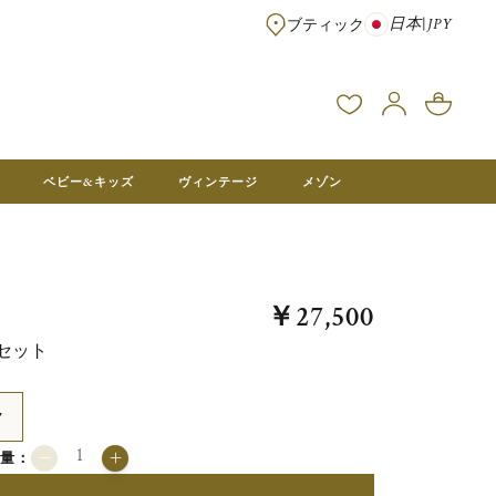
日本
|
JPY
ブティック
※¥100,000以上のご注文は送料無料 ※フランス本社在庫より直送。メ
ベビー&キッズ
ヴィンテージ
メゾン
￥27,500
セット
ク
数量：