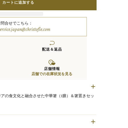
カートに追加する
お問合せでこちら：
service.japan@christofle.com
配送＆返品
店舗情報
店舗での在庫状況を見る
アの食文化と融合させた中華箸（1膳）＆箸置きセッ
は、レジン素材にシルバーコーティングのエンドをあ
仕上げられています。
ョンのシルバーコーティング 箸置きを組み合わせ。
特徴の箸置きが、テーブルに洗練された遊び心と現代