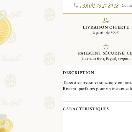
+33(0)1 76 27 89 18
Comman
LIVRAISON OFFERTE
à partir de 350€
PAIEMENT SÉCURISÉ, CB
3-4x sans frais, Paypal, crypto...
DESCRIPTION
Tasse à espresso et soucoupe en por
Riviera, parfaites pour un instant café
Malmaison Riviera réinterprète les co
Malmaison de Christofle, avec une int
CARACTÉRISTIQUES
Malmaison Riviera semble capturer le
aquarellé, vibrant et naturel, venant r
distingue ce nouveau service Malmai