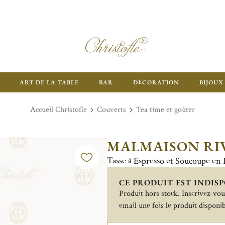
ART DE LA TABLE
BAR
DÉCORATION
BIJOUX
Accueil Christofle
Couverts
Tea time et goûter
MALMAISON RI
Tasse à Espresso et Soucoupe en 
CE PRODUIT EST INDISP
Produit hors stock. Inscrivez-vous
email une fois le produit disponib