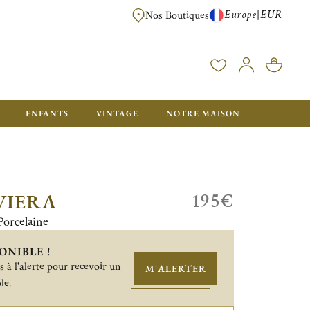
Europe
EUR
|
Nos Boutiques
LIVRAISON OFFERTE DÈS 350€ D'ACHAT, AVEC EMB
ENFANTS
VINTAGE
NOTRE MAISON
195€
VIERA
Porcelaine
ONIBLE !
 à l'alerte pour recevoir un
M'ALERTER
le.