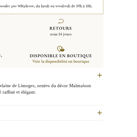
der par téléphone, du lundi au vendredi de 10h à 18h.
RETOURS
sous 14 jours
,
DISPONIBLE EN BOUTIQUE
Voir la disponibilité en boutique
celaine de Limoges, ornées du décor Malmaison
 raffiné et élégant.
des raffinés et intemporels des collections
ention libre et ensoleillée. Chaque pièce du service
 soleil méditerranéen, grâce à un délicat jaune
échauffer et illuminer la table. L’aura solaire
son Riviera.