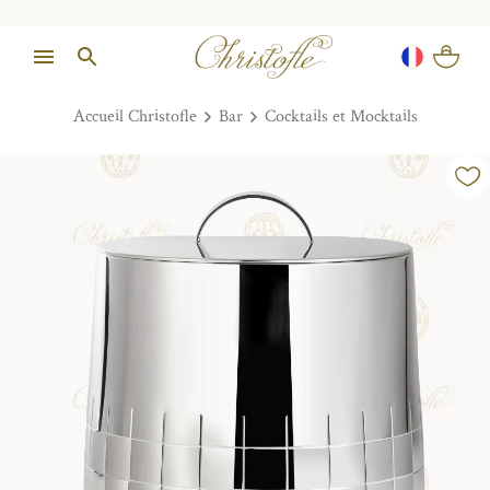
Accueil Christofle
Bar
Cocktails et Mocktails