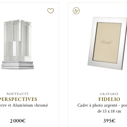
Gravable
NOUVEAUTÉ
GRAVABLE
PERSPECTIVES
FIDELIO
erre et Aluminium chromé
Cadre à photo argenté - po
de 13 x 18 cm
2 000€
395€