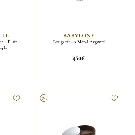
 LU
BABYLONE
n - Petit
Bougeoir en Métal Argenté
erie
450€
Gravable