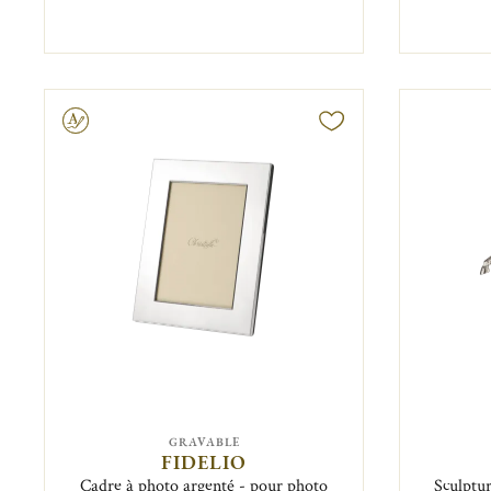
vable
GRAVABLE
FIDELIO
Cadre à photo argenté - pour photo
Sculptu