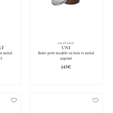
GRAVABLE
RÉ
UNI
en métal
Boîte petit modèle en bois et métal
25
argenté
145€