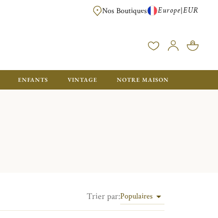
Europe
EUR
|
Nos Boutiques
LIVRAISON OFFERTE DÈS 350€ D'ACHAT, AVEC EMB
ENFANTS
VINTAGE
NOTRE MAISON
Trier par
:
Populaires