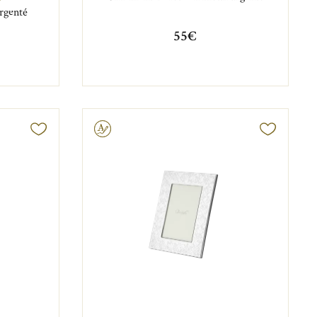
rgenté
55€
Gravable