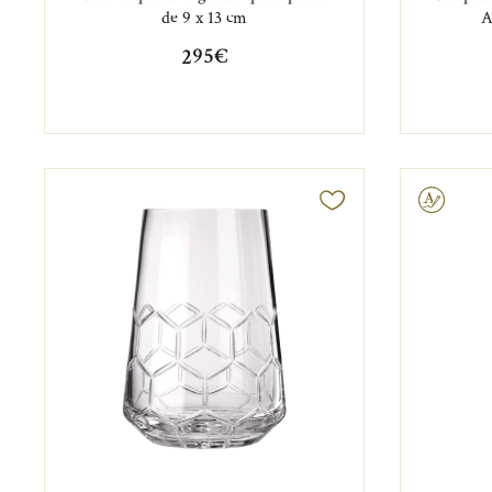
de 9 x 13 cm
A
295€
Gravable