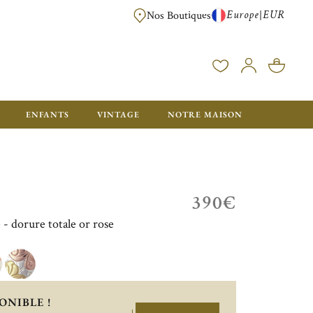
Europe
EUR
|
Nos Boutiques
LIVRAISON OFFERTE DÈS 350€ D'ACHAT, AVEC EMB
ENFANTS
VINTAGE
NOTRE MAISON
390€
 - dorure totale or rose
ONIBLE !