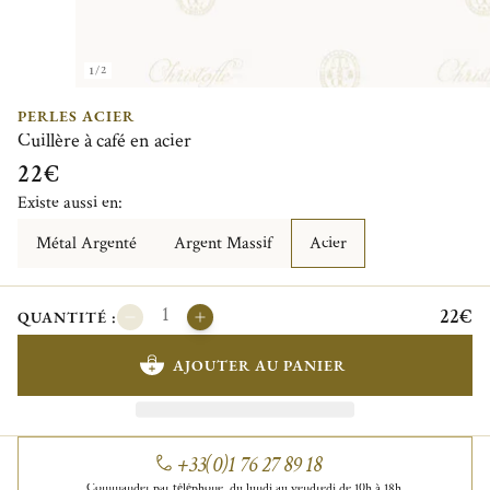
1/2
PERLES ACIER
Cuillère à café en acier
22€
Existe aussi en:
Métal Argenté
Argent Massif
Acier
22€
QUANTITÉ :
AJOUTER AU PANIER
+33(0)1 76 27 89 18
Commander par téléphone, du lundi au vendredi de 10h à 18h.