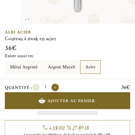
1/2
ALBI ACIER
Couteau à steak en acier
36€
Existe aussi en:
Métal Argenté
Argent Massif
Acier
36€
QUANTITÉ :
AJOUTER AU PANIER
+33(0)1 76 27 89 18
Commander par téléphone, du lundi au vendredi de 10h à 18h.