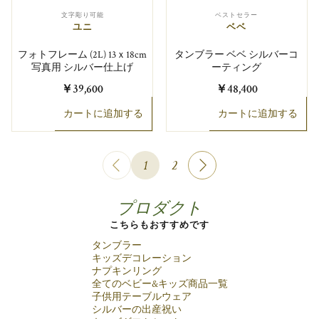
文字彫り可能
ベストセラー
ユニ
ベベ
フォトフレーム (2L) 13ｘ18cm
タンブラー ベベ シルバーコ
写真用 シルバー仕上げ
ーティング
￥39,600
￥48,400
カートに追加する
カートに追加する
1
2
プロダクト
こちらもおすすめです
タンブラー
キッズデコレーション
ナプキンリング
全てのベビー&キッズ商品一覧
子供用テーブルウェア
シルバーの出産祝い