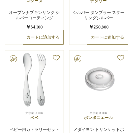
ロジーヌ
ナタリー
オープンナプキンリング シ
シルバー タンブラー スター
ルバーコーティング
リングシルバー
￥34,100
￥250,800
カートに追加する
カートに追加する
り可能
文字彫り可能
文字彫り可能
文字彫り可能
ベベ
ボンボニエール
ベビー用カトラリーセット
メダイヨン トリンケットボ