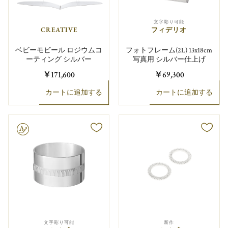
文字彫り可能
CREATIVE
フィデリオ
ベビーモビール ロジウムコ
フォトフレーム(2L) 13x18cm
ーティング シルバー
写真用 シルバー仕上げ
￥171,600
￥69,300
カートに追加する
カートに追加する
り可能
文字彫り可能
新作