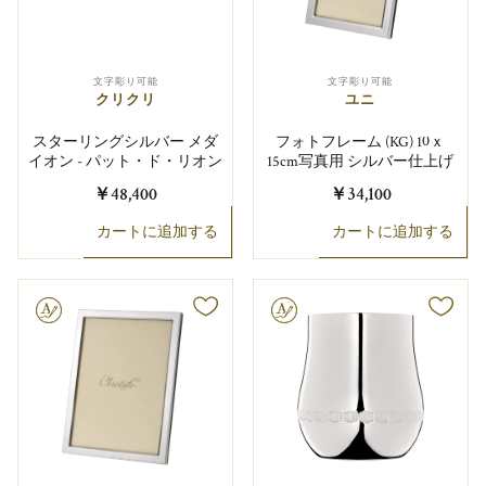
文字彫り可能
文字彫り可能
クリクリ
ユニ
スターリングシルバー メダ
フォトフレーム (KG) 10ｘ
イオン - パット・ド・リオン
15cm写真用 シルバー仕上げ
￥48,400
￥34,100
カートに追加する
カートに追加する
り可能
文字彫り可能