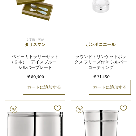
文字彫り可能
タリスマン
ボンボニエール
ベビーカトラリーセット
ラウンドトリンケットボッ
（２本） アイスブルー
クス フリーズ付き シルバー
シルバープレート
コーティング
￥80,300
￥21,450
カートに追加する
カートに追加する
り可能
文字彫り可能