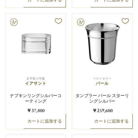
り可能
文字彫り可能
文字彫り可能
ベストセラー
イアサント
パール
ナプキンリングシルバーコ
タンブラー パール スターリ
ーティング
ングシルバー
￥37,400
￥259,600
カートに追加する
カートに追加する