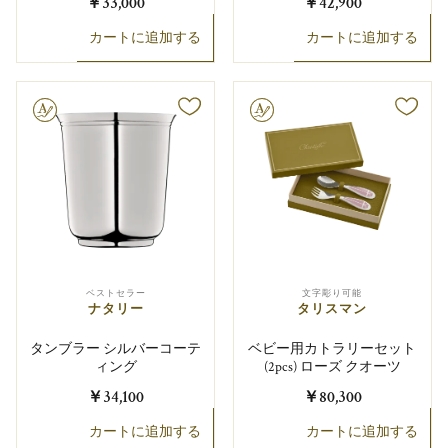
￥33,000
￥42,900
カートに追加する
カートに追加する
り可能
文字彫り可能
ベストセラー
文字彫り可能
ナタリー
タリスマン
タンブラー シルバーコーテ
ベビー用カトラリーセット
ィング
(2pcs) ローズ クオーツ
￥34,100
￥80,300
カートに追加する
カートに追加する