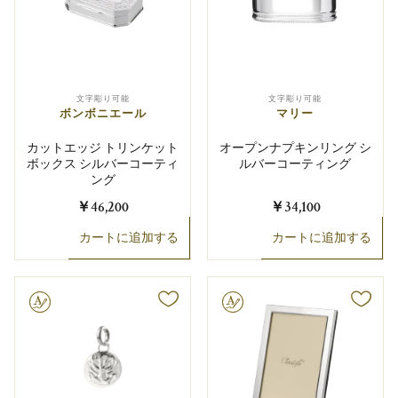
文字彫り可能
文字彫り可能
ボンボニエール
マリー
カットエッジ トリンケット
オープンナプキンリング シ
ボックス シルバーコーティ
ルバーコーティング
ング
￥46,200
￥34,100
カートに追加する
カートに追加する
り可能
文字彫り可能