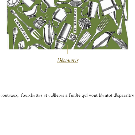
Découvrir
couteaux, fourchettes et cuillères à l’unité qui vont bientôt disparaitr