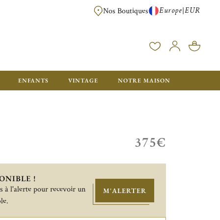
Europe
EUR
|
Nos Boutiques
LIVRAISON OFFERTE DÈS 350€ D'ACHAT, AVEC EMB
ENFANTS
VINTAGE
NOTRE MAISON
375€
ONIBLE !
 à l'alerte pour recevoir un
M'ALERTER
le.