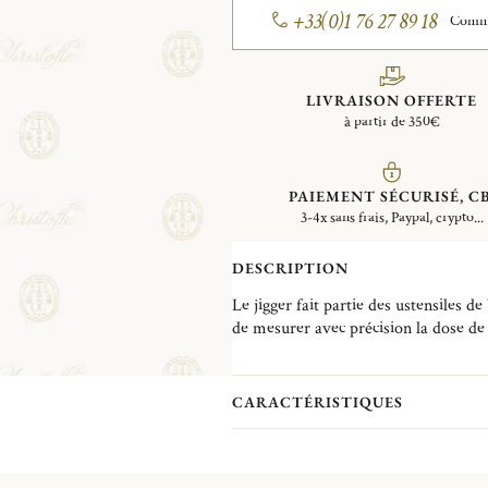
+33(0)1 76 27 89 18
Comman
LIVRAISON OFFERTE
à partir de 350€
PAIEMENT SÉCURISÉ, CB
3-4x sans frais, Paypal, crypto...
DESCRIPTION
Le jigger fait partie des ustensiles 
de mesurer avec précision la dose de 
préparation de vos cocktails et autres 
deux doseurs est un point d’adhéren
design à la fois esthétique et ergo
CARACTÉRISTIQUES
une gamme complète centrée sur l’uni
quelques années, le cocktail fait son 
depuis les années 80, il s'impose dé