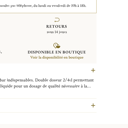
der par téléphone, du lundi au vendredi de 10h à 18h.
RETOURS
sous 14 jours
,
DISPONIBLE EN BOUTIQUE
Voir la disponibilité en boutique
de bar indispensables. Double doseur 2/4cl permettant
liquide pour un dosage de qualité nécessaire à la
boissons. La partie la plus fine à l’intersection des
ce permettant une meilleure prise en main pour un
nomique. La collection GRAPHIK évolue pour proposer
vers du bar et la préparation des cocktails. Depuis
retour en grâce. Réduit à sa plus simple expression
sormais comme l'une des boissons les plus "hype" du