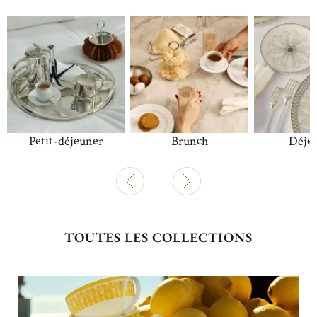
Petit-déjeuner
Brunch
Déje
TOUTES LES COLLECTIONS