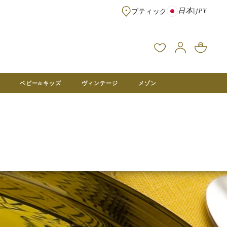
日本
|
JPY
ブティック
※¥100,000以上のご注文は送料無料 ※フランス本社在庫より直送。メ
ベビー&キッズ
ヴィンテージ
メゾン