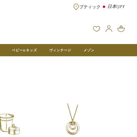
日本
|
JPY
ブティック
※¥100,000以上のご注文は送料無料 ※フランス本社在庫より直送。メ
ベビー&キッズ
ヴィンテージ
メゾン