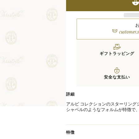
customer.
ギフトラッピング
安全な支払い
詳細
アルビ コレクションのスターリング
シャベルのようなフォルムが特徴で
っぷりとすくいやすく設計された一
適度な広がりと厚みを持つスプーン
し、美しい所作でサーブやテイステ
デザートタイムに上質なアクセント
特徴
1968年に誕生したアルビは、トゥ