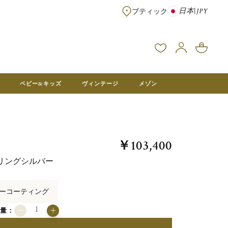
日本
|
JPY
ブティック
※¥100,000以上のご注文は送料無料 ※フランス本社在庫より直送。メ
ベビー&キッズ
ヴィンテージ
メゾン
￥103,400
リングシルバー
ーコーティング
数量：