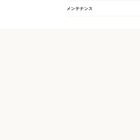
由来するコレクション。
メンテナンス
その名高い大聖堂の建築美、まっす
ンを受けた、シンプルで端正なデザ
スターリングシルバーの深みある輝
ーンからフォーマルなテーブルまで
上質なライフスタイルを象徴する一