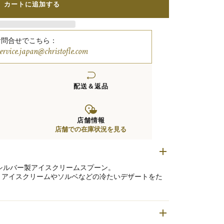
カートに追加する
お問合せでこちら：
service.japan@christofle.com
配送＆返品
店舗情報
店舗での在庫状況を見る
シルバー製アイスクリームスプーン。
、アイスクリームやソルベなどの冷たいデザートをた
本です。
部分が、固めのアイスクリームにも心地よくフィット
ィングを可能にします。
を添え、ひとときをより豊かに演出します。
ールーズとボルドーの間に位置するフランスの町アルビに