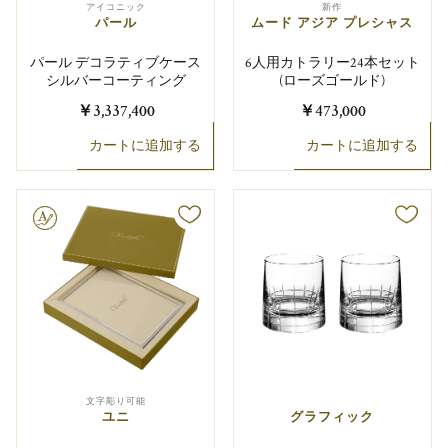
アイコニック
新作
パール
ムード アジア プレシャス
パール デコラティブケース
6人用カトラリー24本セット
シルバーコーティング
(ローズゴールド)
￥3,337,400
￥473,000
カートに追加する
カートに追加する
り可能
文字彫り可能
ユニ
グラフィック