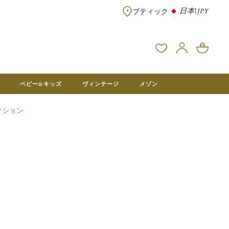
日本
|
JPY
ブティック
※¥100,000以上のご注文は送料無料 ※フランス本社在庫より直送。メ
ベビー&キッズ
ヴィンテージ
メゾン
クション