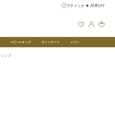
日本
|
JPY
ブティック
※¥100,000以上のご注文は送料無料 ※フランス本社在庫より直送。メ
ベビー&キッズ
ヴィンテージ
メゾン
ディング