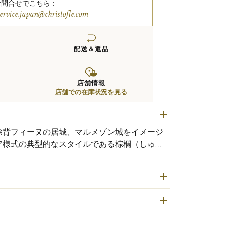
お問合せでこちら：
service.japan@christofle.com
配送＆返品
店舗情報
店舗での在庫状況を見る
除背フィーヌの居城、マルメゾン城をイメージ
ア様式の典型的なスタイルである棕櫚（しゅ
ンメトリックに縁取られています。幅広いアイ
品あるシーンにおすすめです。