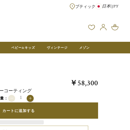
日本
|
JPY
ブティック
※¥100,000以上のご注文は送料無料 ※フランス本社在庫より直送。メ
ベビー&キッズ
ヴィンテージ
メゾン
￥58,300
バーコーティング
数量：
カートに追加する