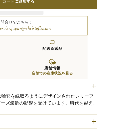
カートに追加する
お問合せでこちら：
service.japan@christofle.com
配送＆返品
店舗情報
店舗での在庫状況を見る
の輪郭を縁取るようにデザインされたレリーフ
ビーズ装飾の影響を受けています。時代を越え
、あらゆるコーディネートを洗練されたものへ
練されたデザインとシルバーの上品な輝きが、
ィネートを演出します。