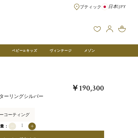
日本
|
JPY
ブティック
※¥100,000以上のご注文は送料無料 ※フランス本社在庫より直送。メ
ベビー&キッズ
ヴィンテージ
メゾン
￥190,300
スターリングシルバー
ーコーティング
数量：