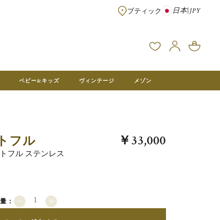
日本
|
JPY
ブティック
※¥100,000以上のご注文は送料無料 ※フランス本社在庫より直送。メ
ベビー&キッズ
ヴィンテージ
メゾン
ストフル
￥33,000
ストフル ステンレス
数量：