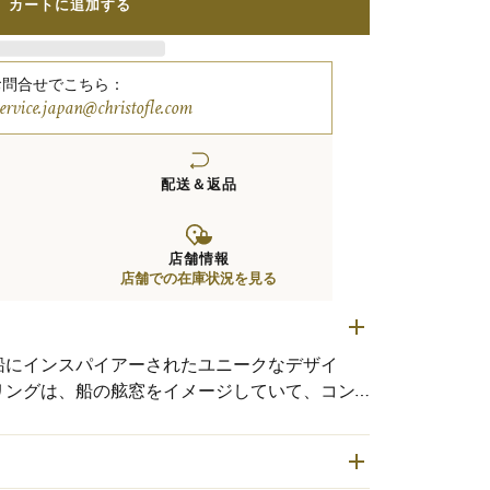
カートに追加する
お問合せでこちら：
service.japan@christofle.com
配送＆返品
店舗情報
店舗での在庫状況を見る
船にインスパイアーされたユニークなデザイ
リングは、船の舷窓をイメージしていて、コン
げています。陽気でカジュアルなカクテルタイ
リストフル」はスタイリッシュなひとときを演