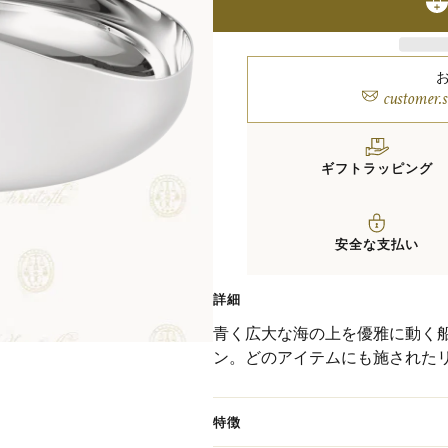
customer.
ギフトラッピング
安全な支払い
詳細
青く広大な海の上を優雅に動く
ン。どのアイテムにも施された
テンポラリーなデザインに仕上
ムにぴったりの「オー・ド・ク
特徴
出します。