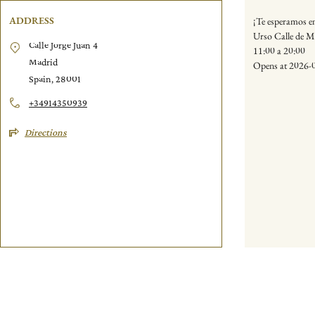
ADDRESS
¡Te esperamos en
Urso Calle de Me
Calle Jorge Juan 4
11:00 a 20:00
Madrid
Opens at 2026-
Spain, 28001
+34914350939
Directions
p