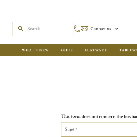
Contact us
WHAT'S NEW
GIFTS
FLATWARE
TABLEW
This form
does not concern the buyba
Sujet
*