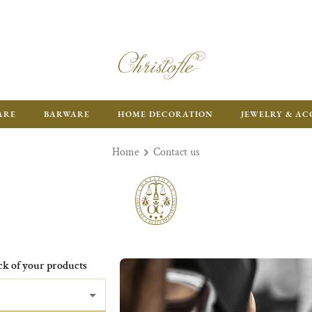
ARE
BARWARE
HOME DECORATION
JEWELRY & AC
Home
Contact us
ck of your products